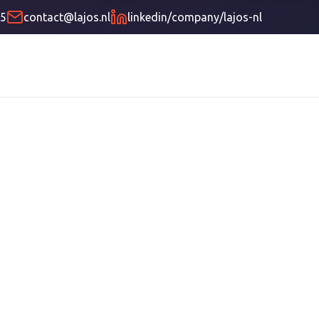
85
contact@lajos.nl
linkedin/company/lajos-nl