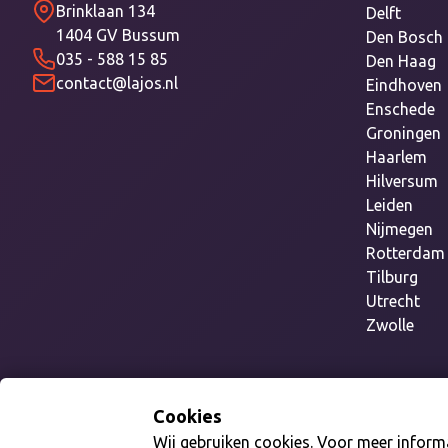
Brinklaan 134
Delft
1404 GV Bussum
Den Bosch
035 - 588 15 85
Den Haag
contact@lajos.nl
Eindhoven
Enschede
Groningen
Haarlem
Hilversum
Leiden
Nijmegen
Rotterdam
Tilburg
Utrecht
Zwolle
Cookies
Wij gebruiken cookies. Voor meer informa