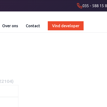
035 - 588 15 
Over ons
Contact
Vind developer
22104)