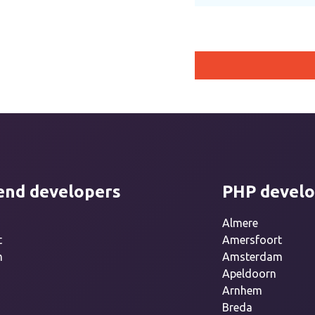
Please leave this field e
end developers
PHP develo
Almere
t
Amersfoort
m
Amsterdam
Apeldoorn
Arnhem
Breda