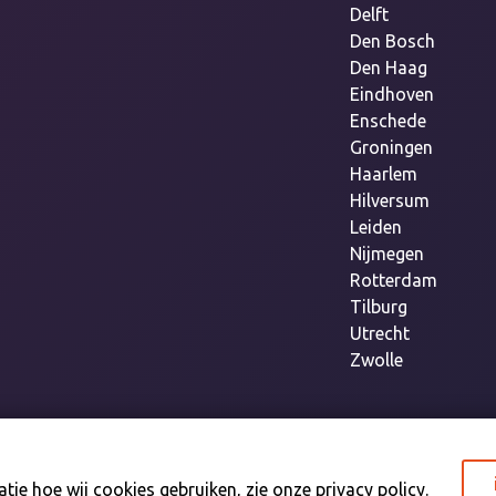
Delft
Den Bosch
Den Haag
Eindhoven
Enschede
Groningen
Haarlem
Hilversum
Leiden
Nijmegen
Rotterdam
Tilburg
Utrecht
Zwolle
tie hoe wij cookies gebruiken, zie onze
privacy policy
.
Copyright Lajos.nl