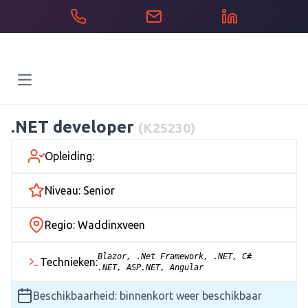
Open main menu
.NET developer
(K25230)
Opleiding:
Niveau: Senior
Regio: Waddinxveen
Blazor, .Net Framework, .NET, C#
Technieken:
.NET, ASP.NET, Angular
Beschikbaarheid: binnenkort weer beschikbaar